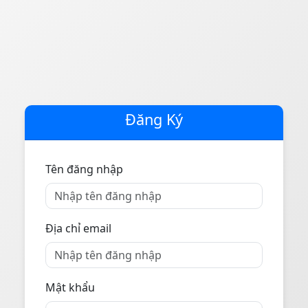
Đăng Ký
Tên đăng nhập
Địa chỉ email
Mật khẩu