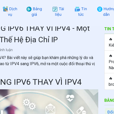
Dịch
Bảng
Tài
Tin
Hướn
vụ
giá
liệu
tức
dẫn
 IPV6 THAY VÌ IPV4 - Một
TIN 
Thế Hệ Địa Chỉ IP
🔥
Ki
ình luận
🔥
 Bài viết này sẽ giúp bạn khám phá những lý do và
Pr
ao từ IPV4 sang IPV6, mở ra một cuộc đối thoại thú vị
Nà
🔥
NG IPV6 THAY VÌ IPV4
br
BẢNG
Đổi