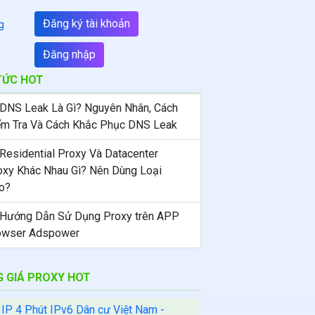
Đăng ký tài khoản
g
Đăng nhập
TỨC HOT
 DNS Leak Là Gì? Nguyên Nhân, Cách
ểm Tra Và Cách Khắc Phục DNS Leak
 Residential Proxy Và Datacenter
oxy Khác Nhau Gì? Nên Dùng Loại
o?
 Hướng Dẫn Sử Dụng Proxy trên APP
owser Adspower
 GIÁ PROXY HOT
 IP 4 Phút IPv6 Dân cư Việt Nam -