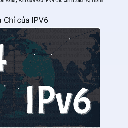
icon Valley vẫn dựa vào IPV4 cho chính sách vận hành
 Chỉ của IPV6