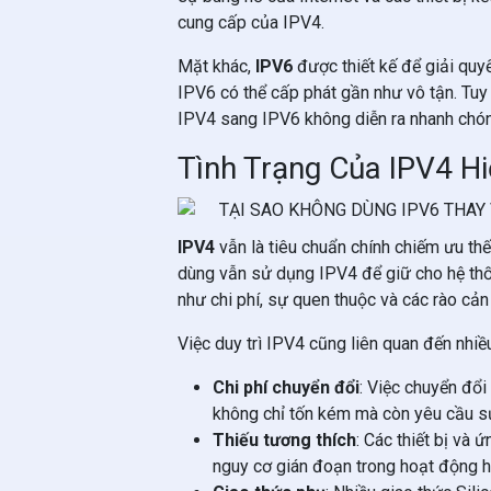
cung cấp của IPV4.
Mặt khác,
IPV6
được thiết kế để giải quyế
IPV6 có thể cấp phát gần như vô tận. Tuy 
IPV4 sang IPV6 không diễn ra nhanh chó
Tình Trạng Của IPV4 H
IPV4
vẫn là tiêu chuẩn chính chiếm ưu thế
dùng vẫn sử dụng IPV4 để giữ cho hệ thố
như chi phí, sự quen thuộc và các rào cả
Việc duy trì IPV4 cũng liên quan đến nhiề
Chi phí chuyển đổi
: Việc chuyển đổ
không chỉ tốn kém mà còn yêu cầu sự 
Thiếu tương thích
: Các thiết bị và
nguy cơ gián đoạn trong hoạt động h