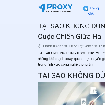
Trang
chủ
TẠI SAO KHÔNG DÙNG
Cuộc Chiến Giữa Hai 
🕒 1 năm trước
•
👁 1.672 lượt xem
•
💬 17 b
TẠI SAO KHÔNG DÙNG IPV6 THAY VÌ IPV4?
những khía cạnh xoay quanh sự chuyển gi
trong lĩnh vực công nghệ thông tin.
TẠI SAO KHÔNG DÙ