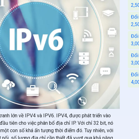
2,5
Đổi
2,5
Đổi
3,0
Đổi
3,0
Đổi
4,0
 tranh lớn về IPV4 và IPV6. IPV4, được phát triển vào
u tiên cho việc phân bổ địa chỉ IP. Với chỉ 32 bit, nó
, một con số khá ấn tượng thời điểm đó. Tuy nhiên, với
t nối, số lượng địa chỉ cần thiết đã vượt qua khả năng