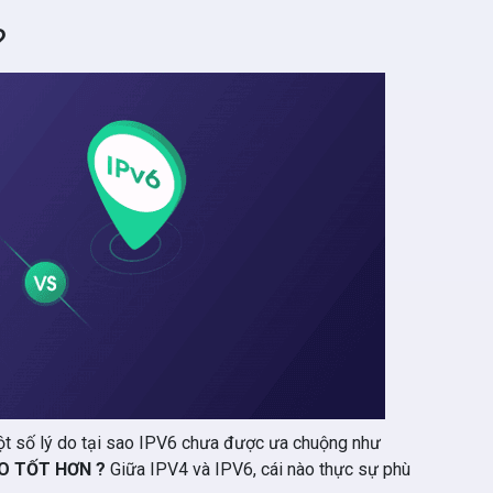
?
ột số lý do tại sao IPV6 chưa được ưa chuộng như
O TỐT HƠN ?
Giữa IPV4 và IPV6, cái nào thực sự phù