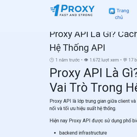
Trang
chủ
Proxy API Là Gì? Các
Hệ Thống API
🕒 1 năm trước
•
👁 1.672 lượt xem
•
💬 17 b
Proxy API Là G
Vai Trò Trong H
Proxy API là lớp trung gian giữa client v
nối và tối ưu hiệu suất hệ thống.
Hiện nay Proxy API được sử dụng phổ biế
backend infrastructure