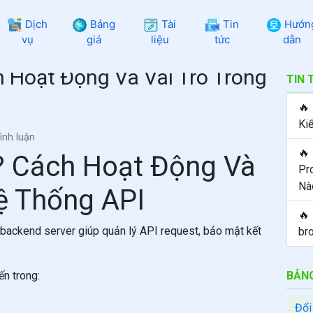
Dịch
Bảng
Tài
Tin
Hướn
vụ
giá
liệu
tức
dẫn
h Hoạt Động Và Vai Trò Trong
TIN 
🔥
Ki
ình luận
🔥
ì? Cách Hoạt Động Và
Pr
Nà
ệ Thống API
🔥
à backend server giúp quản lý API request, bảo mật kết
br
n trong:
BẢNG
Đổi