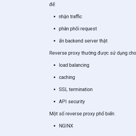
để:
nhận traffic
phân phối request
ẩn backend server thật
Reverse proxy thường được sử dụng cho
load balancing
caching
SSL termination
API security
Một số reverse proxy phổ biến:
NGINX