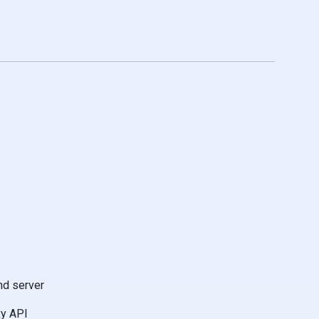
nd server
xy API