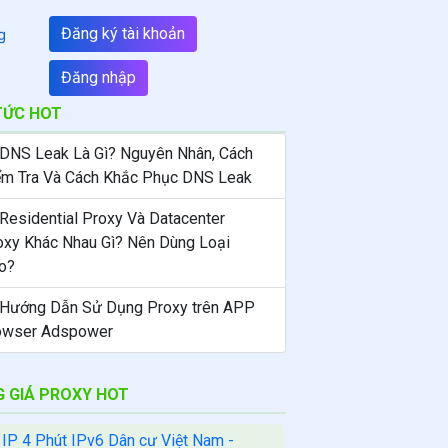
Đăng ký tài khoản
g
Đăng nhập
TỨC HOT
 DNS Leak Là Gì? Nguyên Nhân, Cách
ểm Tra Và Cách Khắc Phục DNS Leak
 Residential Proxy Và Datacenter
oxy Khác Nhau Gì? Nên Dùng Loại
o?
 Hướng Dẫn Sử Dụng Proxy trên APP
owser Adspower
 GIÁ PROXY HOT
 IP 4 Phút IPv6 Dân cư Việt Nam -