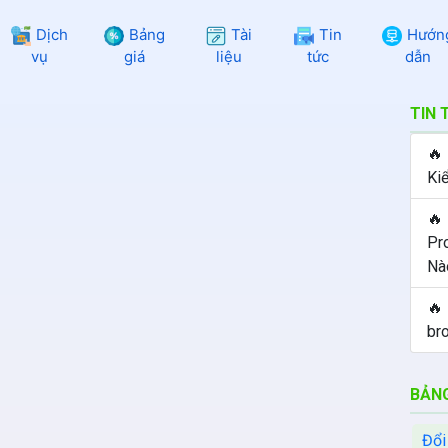
Dịch
Bảng
Tài
Tin
Hướn
vụ
giá
liệu
tức
dẫn
TIN 
🔥
Ki
🔥
Pr
Nà
🔥
br
BẢNG
Đổi