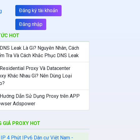
Đăng ký tài khoản
g
Đăng nhập
TỨC HOT
 DNS Leak Là Gì? Nguyên Nhân, Cách
ểm Tra Và Cách Khắc Phục DNS Leak
 Residential Proxy Và Datacenter
oxy Khác Nhau Gì? Nên Dùng Loại
o?
 Hướng Dẫn Sử Dụng Proxy trên APP
owser Adspower
 GIÁ PROXY HOT
 IP 4 Phút IPv6 Dân cư Việt Nam -