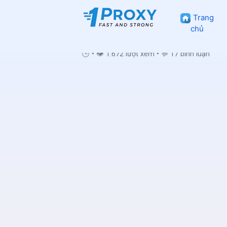
Trang
chủ
🕒
•
👁 1.672 lượt xem
•
💬 17 bình luận