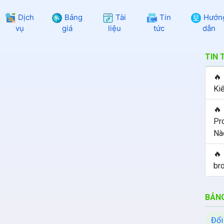
Dịch
Bảng
Tài
Tin
Hướn
vụ
giá
liệu
tức
dẫn
TIN 
🔥
Ki
🔥
Pr
Nà
🔥
br
BẢNG
Đổi