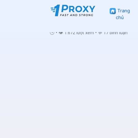
Trang
chủ
🕒
•
👁 1.672 lượt xem
•
💬 17 bình luận