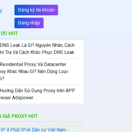
Đăng ký tài khoản
g
Đăng nhập
TỨC HOT
 DNS Leak Là Gì? Nguyên Nhân, Cách
ểm Tra Và Cách Khắc Phục DNS Leak
 Residential Proxy Và Datacenter
oxy Khác Nhau Gì? Nên Dùng Loại
o?
 Hướng Dẫn Sử Dụng Proxy trên APP
owser Adspower
 GIÁ PROXY HOT
 IP 4 Phút IPv6 Dân cư Việt Nam -